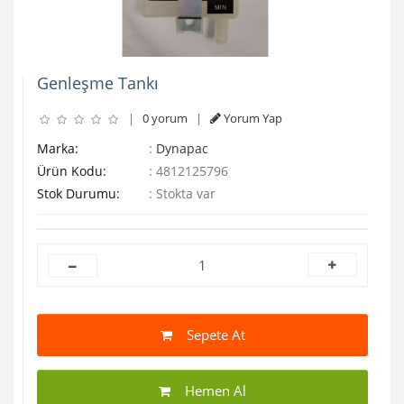
Genleşme Tankı
|
0 yorum
|
Yorum Yap
Marka:
:
Dynapac
Ürün Kodu:
:
4812125796
Stok Durumu:
:
Stokta var
Sepete At
Hemen Al