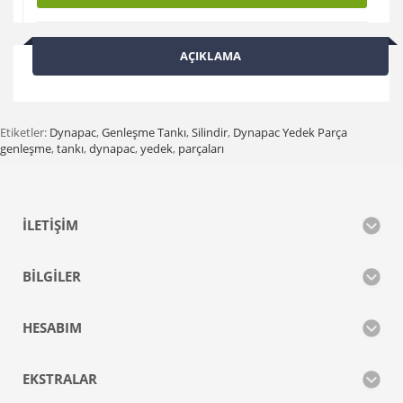
AÇIKLAMA
Etiketler:
Dynapac
,
Genleşme Tankı
,
Silindir
,
Dynapac Yedek Parça
genleşme
,
tankı
,
dynapac
,
yedek
,
parçaları
İLETIŞIM
BILGILER
HESABIM
EKSTRALAR