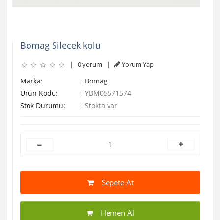
Bomag Silecek kolu
|
0 yorum
|
Yorum Yap
Marka:
:
Bomag
Ürün Kodu:
:
YBM05571574
Stok Durumu:
:
Stokta var
Sepete At
Hemen Al