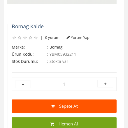
Bomag Kaide
|
0 yorum
|
Yorum Yap
Marka:
:
Bomag
Ürün Kodu:
:
YBM05932211
Stok Durumu:
:
Stokta var
Sepete At
Hemen Al