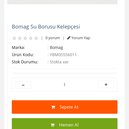
Bomag Su Borusu Kelepçesi
|
0 yorum
|
Yorum Yap
Marka:
:
Bomag
Ürün Kodu:
:
YBM05556011
Stok Durumu:
:
Stokta var
Sepete At
Hemen Al