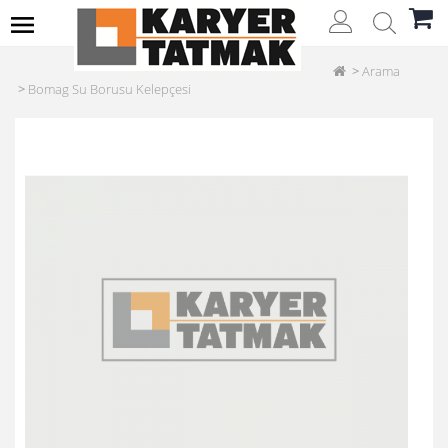
Arama
Bomag Su Borusu Kelepçesi