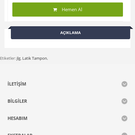
Hemen Al
AÇIKLAMA
Etiketler:
jlg
,
Latik Tampon
,
İLETIŞIM
BILGILER
HESABIM