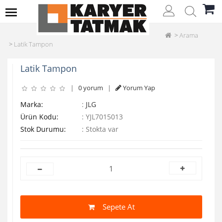
Arama
Latik Tampon
Latik Tampon
|
0 yorum
|
Yorum Yap
Marka:
:
JLG
Ürün Kodu:
:
YJL7015013
Stok Durumu:
:
Stokta var
Sepete At