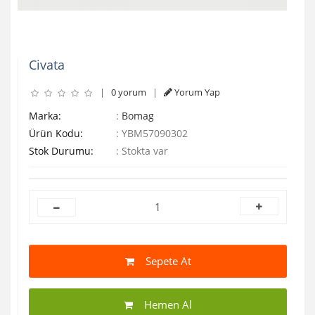
Civata
|
0 yorum
|
Yorum Yap
Marka:
:
Bomag
Ürün Kodu:
:
YBM57090302
Stok Durumu:
:
Stokta var
Sepete At
Hemen Al