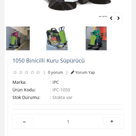
1050 Binicilli Kuru Süpürücü
|
0 yorum
|
Yorum Yap
Marka:
:
IPC
Ürün Kodu:
:
IPC-1050
Stok Durumu:
:
Stokta var