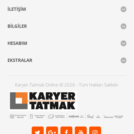
İLETIŞIM
BILGILER
HESABIM
EKSTRALAR
Karyer-Tatmak Online © 2026 - Tüm Hakları Saklıdır.