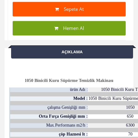
Sepete At
Hemen Al
AÇIKLAMA
1050 Binicili Kuru Süpürme Temizlik Makinası
ürün Adı :
1050 Binicili Kuru 
Model :
1050 Binicili Kuru Süpürme
çalışma Genişliği mm :
1050
Orta Fırça Genişliği mm :
650
Max.Performans m2/h :
6300
çöp Haznesi lt :
70