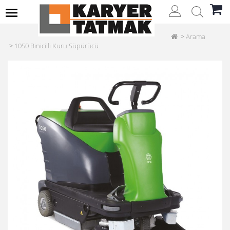
Arama
1050 Binicilli Kuru Süpürücü