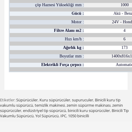
çöp Haznesi Yüksekliği mm :
1000
Gücü :
Akü - Benz
Motor :
24V - Hond
Filtre Alanı m2 :
4
Hızı km/h :
6
Ağırlık kg :
173
Boyutlar mm :
1400x816x1
Elektrikli Fırça çırpıcı :
Automati
Etiketler:
Süpürücüler
,
Kuru süpürücüler
,
supuruculer
,
Binicili kuru tip
vakumlu süpürücü
,
temizlik makinesi
,
zemin süpürme makinası
,
zemin
süpürücüler
,
endüstriyel tip süpürücü
,
binicili kuru süpürücüler
,
Binicili Tip
Vakumlu Süpürücü
,
Yol Süpürücü
,
IPC
,
1050 binicilli