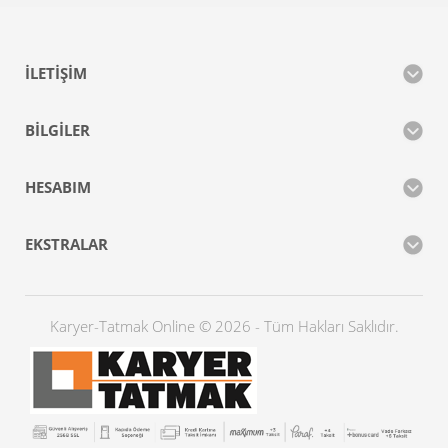
İLETIŞIM
BILGILER
HESABIM
EKSTRALAR
Karyer-Tatmak Online © 2026 - Tüm Hakları Saklıdır.