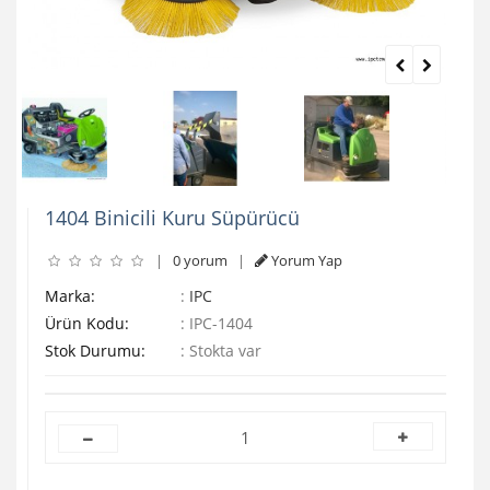
1404 Binicili Kuru Süpürücü
|
0 yorum
|
Yorum Yap
Marka:
:
IPC
Ürün Kodu:
:
IPC-1404
Stok Durumu:
:
Stokta var