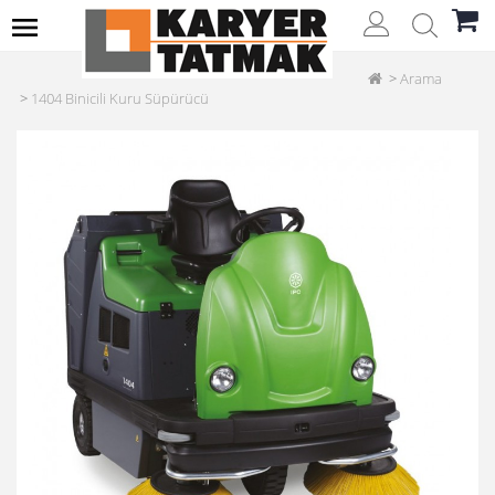
Arama
1404 Binicili Kuru Süpürücü