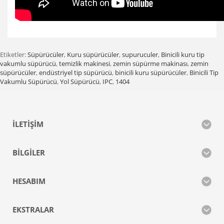
Etiketler:
Süpürücüler
,
Kuru süpürücüler
,
supuruculer
,
Binicili kuru tip
vakumlu süpürücü
,
temizlik makinesi
,
zemin süpürme makinası
,
zemin
süpürücüler
,
endüstriyel tip süpürücü
,
binicili kuru süpürücüler
,
Binicili Tip
Vakumlu Süpürücü
,
Yol Süpürücü
,
IPC
,
1404
İLETIŞIM
BILGILER
HESABIM
EKSTRALAR