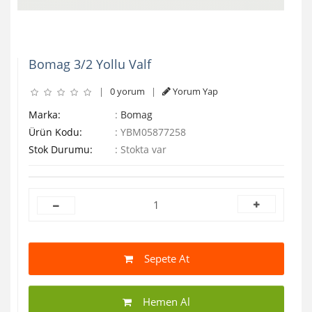
Bomag 3/2 Yollu Valf
|
0 yorum
|
Yorum Yap
Marka:
:
Bomag
Ürün Kodu:
:
YBM05877258
Stok Durumu:
:
Stokta var
Sepete At
Hemen Al