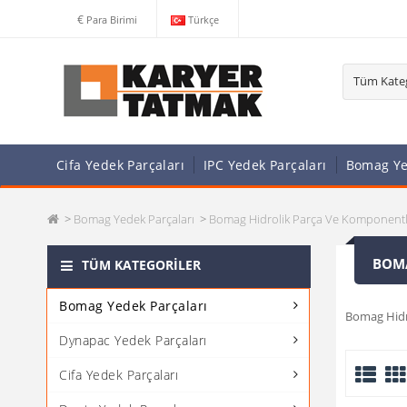
€
Para Birimi
Türkçe
Cifa Yedek Parçaları
IPC Yedek Parçaları
Bomag Ye
Bomag Yedek Parçaları
Bomag Hidrolik Parça Ve Komponent
BOMA
TÜM KATEGORİLER
Bomag Yedek Parçaları
Bomag Hidr
Dynapac Yedek Parçaları
Cifa Yedek Parçaları