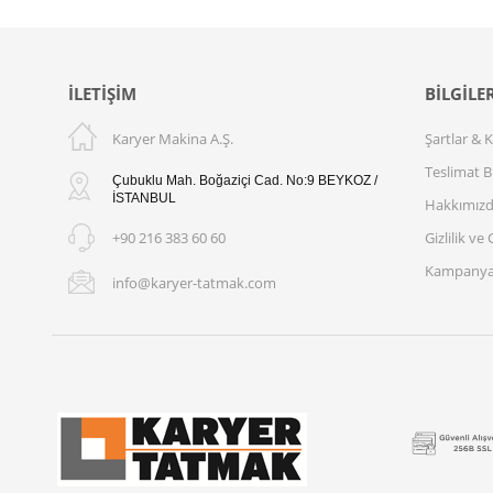
İLETIŞIM
BILGILE
Karyer Makina A.Ş.
Şartlar & 
Teslimat Bi
Çubuklu Mah. Boğaziçi Cad. No:9 BEYKOZ /
İSTANBUL
Hakkımız
+90 216 383 60 60
Gizlilik ve
Kampanya
info@karyer-tatmak.com