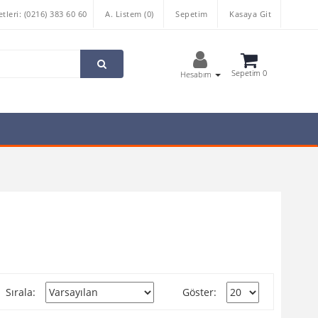
tleri: (0216) 383 60 60
A. Listem (0)
Sepetim
Kasaya Git
Sepetim 0
Hesabım
Sırala:
Göster: