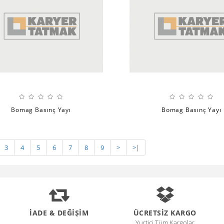
Bomag Basınç Yayı
Bomag Basınç Yayı
3
4
5
6
7
8
9
>
>|
İADE & DEĞİŞİM
ÜCRETSİZ KARGO
Yurtiçi Tüm Kargolar