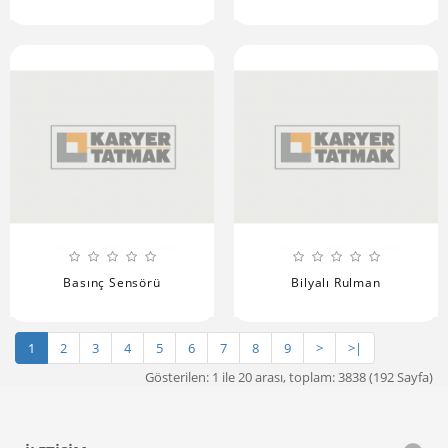
Basınç Sensörü
Bilyalı Rulman
1
2
3
4
5
6
7
8
9
>
>|
Gösterilen: 1 ile 20 arası, toplam: 3838 (192 Sayfa)