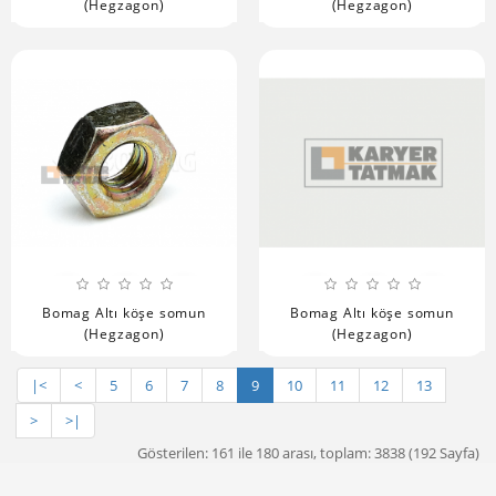
(Hegzagon)
(Hegzagon)
Bomag Altı köşe somun
Bomag Altı köşe somun
(Hegzagon)
(Hegzagon)
|<
<
5
6
7
8
9
10
11
12
13
>
>|
Gösterilen: 161 ile 180 arası, toplam: 3838 (192 Sayfa)